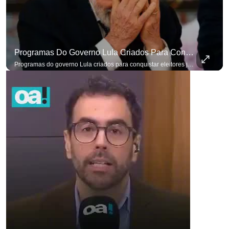
Programas Do Governo Lula Criados Para Conquistar Eleitores Já Não Têm Mais O Mesmo Efeito
Programas do governo Lula criados para conquistar eleitores já não têm o mesmo efeito de campanhas anteriores. #OAntagonista Se você busca informação com credibilidade, inscreva-se agora e ative o