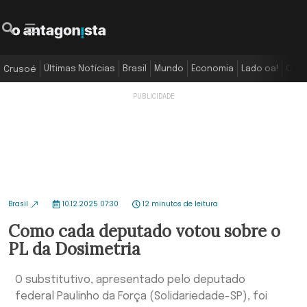
Últimas Notícias
Brasil
Mundo
Economia
Lado oa!
Colu
Crusoé
Brasil
10.12.2025 07:30
12 minutos de leitura
Como cada deputado votou sobre o
PL da Dosimetria
O substitutivo, apresentado pelo deputado
federal Paulinho da Força (Solidariedade-SP), foi