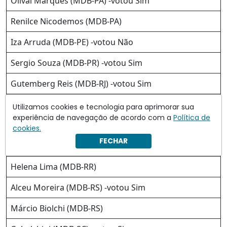
Olival Marques (MDB-PA) -votou Sim
Renilce Nicodemos (MDB-PA)
Iza Arruda (MDB-PE) -votou Não
Sergio Souza (MDB-PR) -votou Sim
Gutemberg Reis (MDB-RJ) -votou Sim
Otoni de Paula (MDB-RJ) -votou Sim
Utilizamos cookies e tecnologia para aprimorar sua
experiência de navegação de acordo com a
Política de
Lucio Mosquini (MDB-RO) -votou Sim
cookies.
FECHAR
Duda Ramos (MDB-RR)
Helena Lima (MDB-RR)
Alceu Moreira (MDB-RS) -votou Sim
Márcio Biolchi (MDB-RS)