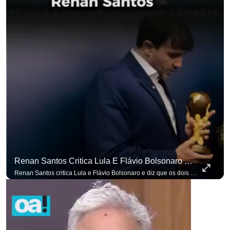
Renan Santos Critica Lula E Flávio Bolsonaro E Diz Que Os Dois São Lados Da Mesma Moeda.
Renan Santos critica Lula e Flávio Bolsonaro e diz que os dois são lados da mesma moeda. #OAntagonista Se você busca informação com credibilidade, inscreva-se agora e ative o