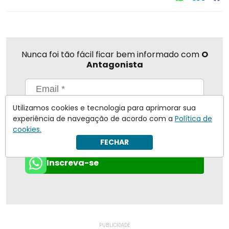
Nunca foi tão fácil ficar bem informado com
O
Antagonista
Utilizamos cookies e tecnologia para aprimorar sua
Eu concordo em receber notificações | Para obter mais
experiência de navegação de acordo com a
Política de
informações reveja nossa
Política de Privacidade
.
cookies.
Enviar
FECHAR
Inscreva-se