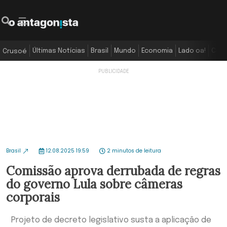
Últimas Notícias
Brasil
Mundo
Economia
Lado oa!
Colu
Crusoé
Brasil
12.08.2025 19:59
2 minutos de leitura
Comissão aprova derrubada de regras
do governo Lula sobre câmeras
corporais
Projeto de decreto legislativo susta a aplicação de