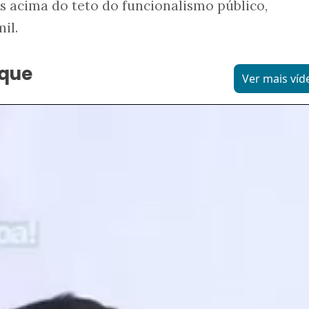
acima do teto do funcionalismo público,
il.
aque
Ver mais víd