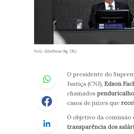
Foto: G.Dettmar/Ag. CNJ
Whastapp
O presidente do Suprem
Justiça (CNJ),
Edson Fac
chamados
penduricalho
Facebook
casos de juízes que
rece
O objetivo da comissão
Linkedin
transparência dos salár