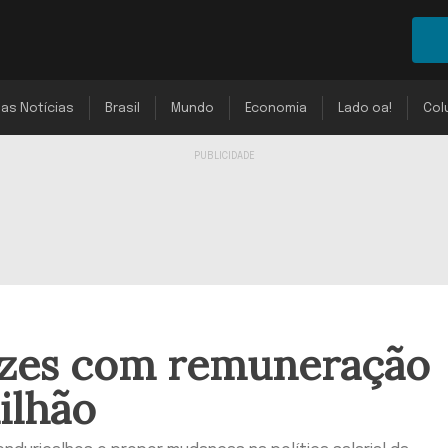
mas Notícias
Brasil
Mundo
Economia
Lado oa!
Col
uízes com remuneração
ilhão