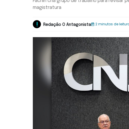
Fachin cria grupo de trabalho para revisar p
magistratura
2 minutos de leitur
Redação O Antagonista