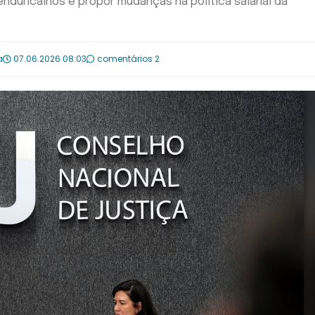
enduricalhos e propor mudanças na política salarial da
a
07.06.2026 08:03
comentários 2