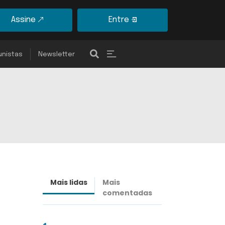
Assine
Entre
unistas
Newsletter
Mais lidas
Mais
Últimas
comentadas
notícias