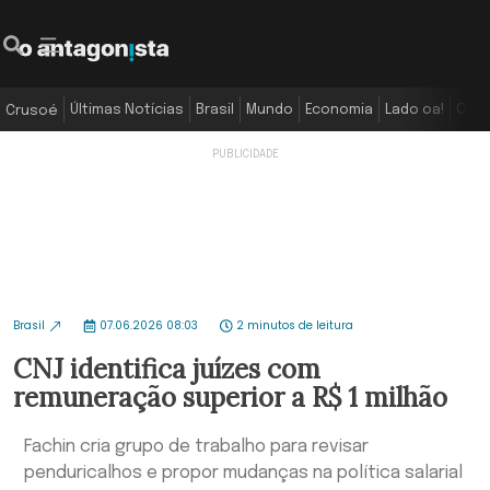
Últimas Notícias
Brasil
Mundo
Economia
Lado oa!
Colu
Crusoé
Brasil
07.06.2026 08:03
2 minutos de leitura
CNJ identifica juízes com
remuneração superior a R$ 1 milhão
Fachin cria grupo de trabalho para revisar
penduricalhos e propor mudanças na política salarial