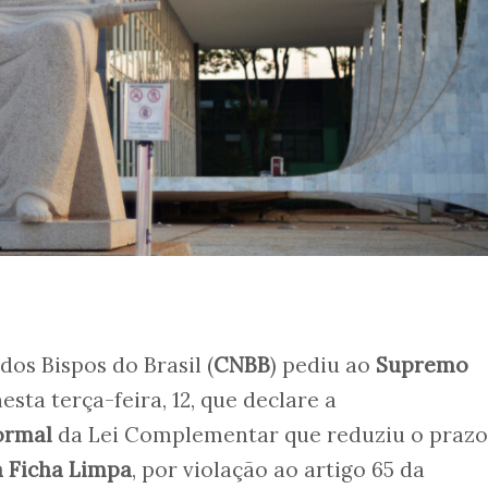
os Bispos do Brasil (
CNBB
) pediu ao
Supremo
 nesta terça-feira, 12, que declare a
ormal
da Lei Complementar que reduziu o prazo
a Ficha Limpa
, por violação ao artigo 65 da