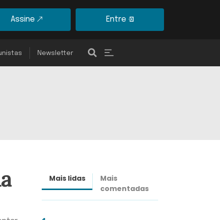
Assine
Entre
unistas
Newsletter
na
Mais lidas
Mais
Últimas
comentadas
notícias