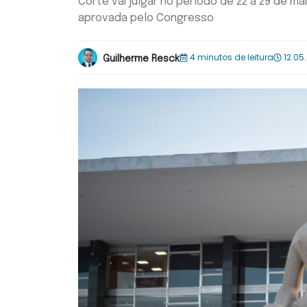
Corte vai julgar no período de 22 a 29 de 
aprovada pelo Congresso
4 minutos de leitura
12.05
Guilherme Resck