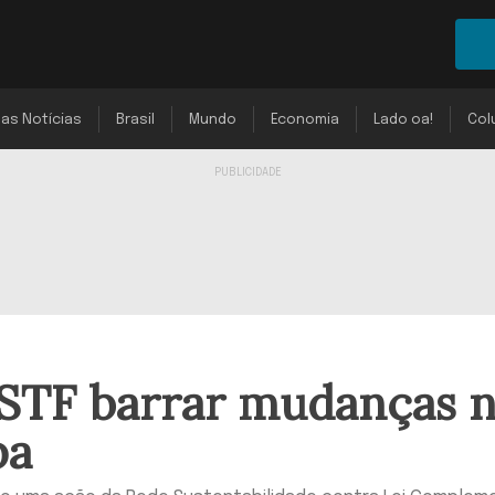
mas Notícias
Brasil
Mundo
Economia
Lado oa!
Col
STF barrar mudanças 
pa