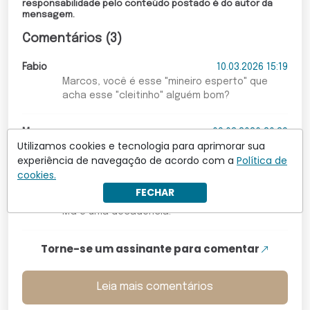
responsabilidade pelo conteúdo postado é do autor da
mensagem.
Comentários (3)
Fabio
10.03.2026 15:19
Marcos, você é esse "mineiro esperto" que
acha esse "cleitinho" alguém bom?
Marcos
09.03.2026 20:39
Utilizamos cookies e tecnologia para aprimorar sua
O MINEIRO É ESPERTO. VAI ELEGER UM CARA BOM.
experiência de navegação de acordo com a
Política de
RARIDADE.
cookies.
FECHAR
Fabio
09.03.2026 20:15
MG é uma decadência.
Torne-se um assinante para comentar
Leia mais comentários