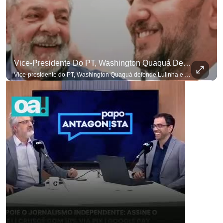
Vice-Presidente Do PT, Washington Quaquá Defende Lulinha E Diz Que Ele Vive Em Condições Precárias
Vice-presidente do PT, Washington Quaquá defende Lulinha e diz que ele vive em condições espartanas na Espanha. #OAntagonista Se você busca informação com credibilidade, inscreva-se agora e ative o