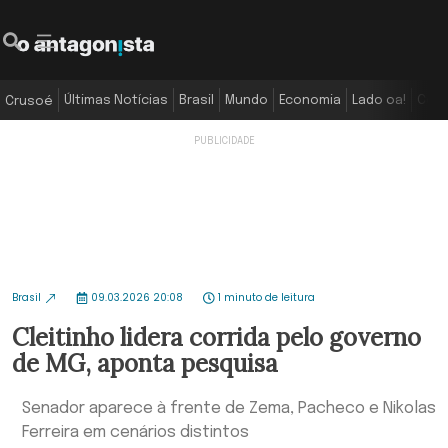
Últimas Notícias
Brasil
Mundo
Economia
Lado oa!
Colu
Crusoé
Brasil
09.03.2026 20:08
1 minuto de leitura
Cleitinho lidera corrida pelo governo
de MG, aponta pesquisa
Senador aparece à frente de Zema, Pacheco e Nikolas
Ferreira em cenários distintos