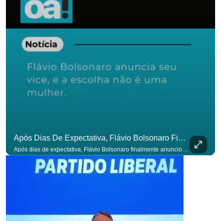
p
Após Dias De Expectativa, Flávio Bolsonaro Finalmente Anunciou Seu Vice. #OAntagonista
Após dias de expectativa, Flávio Bolsonaro finalmente anunciou seu vice. #OAntagonista Se você busca informação com credibilidade, inscreva-se agora e ative o