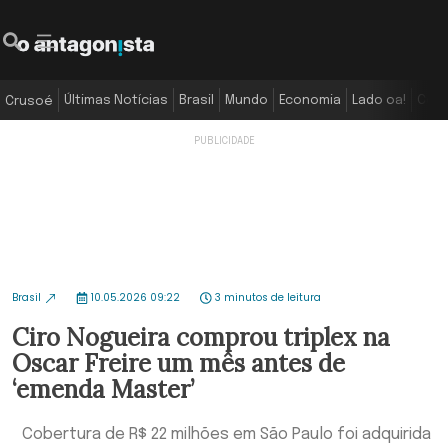
Últimas Notícias
Brasil
Mundo
Economia
Lado oa!
Colu
Crusoé
Brasil
10.05.2026 09:22
3 minutos de leitura
Ciro Nogueira comprou triplex na
Oscar Freire um mês antes de
‘emenda Master’
Cobertura de R$ 22 milhões em São Paulo foi adquirida