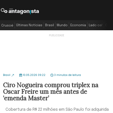
Últimas Notícias
Brasil
Mundo
Economia
Lado oa!
Colu
Crusoé
Brasil
10.05.2026 09:22
3 minutos de leitura
Ciro Nogueira comprou triplex na
Oscar Freire um mês antes de
‘emenda Master’
Cobertura de R$ 22 milhões em São Paulo foi adquirida