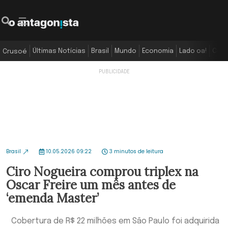
Últimas Notícias
Brasil
Mundo
Economia
Lado oa!
Colu
Crusoé
Brasil
10.05.2026 09:22
3 minutos de leitura
Ciro Nogueira comprou triplex na
Oscar Freire um mês antes de
‘emenda Master’
Cobertura de R$ 22 milhões em São Paulo foi adquirida