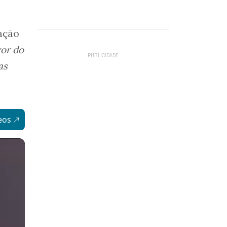
ação
vor do
as
eos