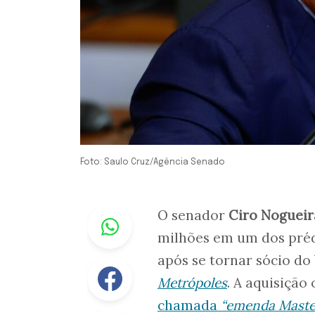
Foto: Saulo Cruz/Agência Senado
Whastapp
O senador
Ciro Nogueir
milhões em um dos préd
após se tornar sócio d
Facebook
Metrópoles
. A aquisição
chamada
“emenda Maste