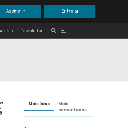
Assine
Entre
unistas
Newsletter
r
Mais lidas
Mais
Últimas
comentadas
notícias
’