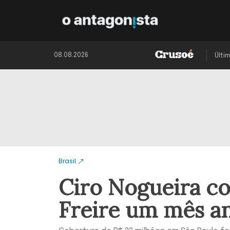
08.08.2026
Últi
Brasil
Ciro Nogueira co
Freire um mês an