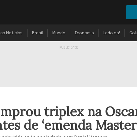
mas Notícias
Brasil
Mundo
Economia
Lado oa!
Col
mprou triplex na Osca
tes de ‘emenda Master