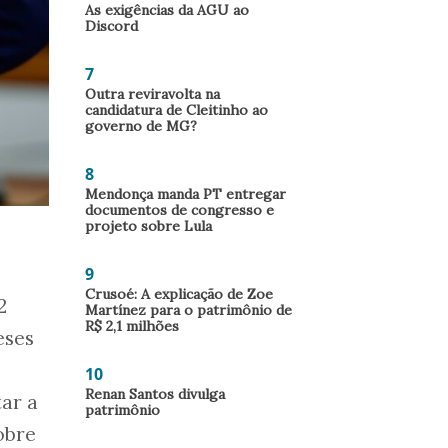
As exigências da AGU ao
Discord
7
Outra reviravolta na
candidatura de Cleitinho ao
governo de MG?
8
Mendonça manda PT entregar
documentos de congresso e
projeto sobre Lula
9
Crusoé: A explicação de Zoe
2
Martínez para o patrimônio de
R$ 2,1 milhões
eses
10
Renan Santos divulga
tar a
patrimônio
obre