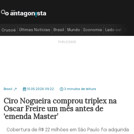
Últimas Notícias
Brasil
Mundo
Economia
Lado oa!
Colu
Crusoé
Brasil
10.05.2026 09:22
3 minutos de leitura
Ciro Nogueira comprou triplex na
Oscar Freire um mês antes de
‘emenda Master’
Cobertura de R$ 22 milhões em São Paulo foi adquirida