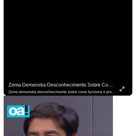
Zema Demonstra Desconhecimento Sobre Como Funciona O Processo De Mudança Das Leis. #OAntagonista
Zema demonstra desconhecimento sobre como funciona o processo de mudança das leis. #OAntagonista Se você busca informação com credibilidade, inscreva-se agora e ative o