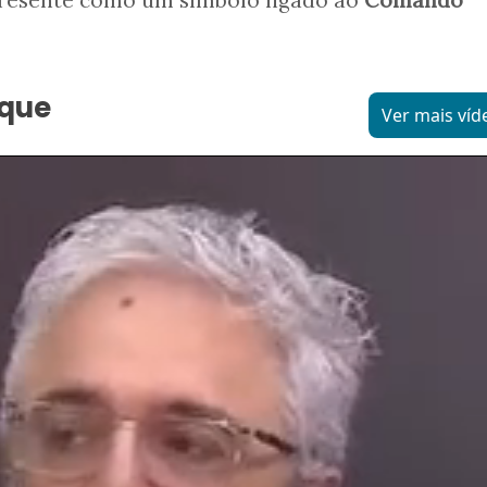
aque
Ver mais víd