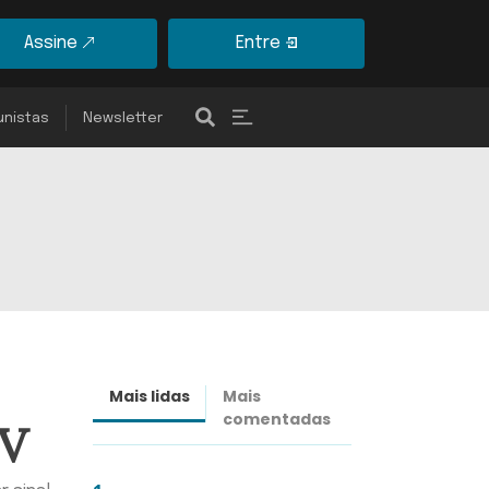
Assine
Entre
unistas
Newsletter
Mais lidas
Mais
Últimas
comentadas
notícias
CV