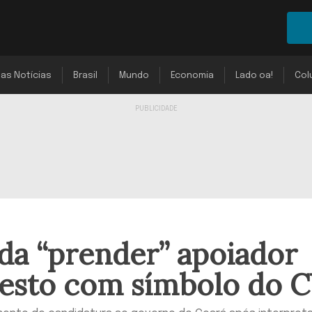
mas Notícias
Brasil
Mundo
Economia
Lado oa!
Col
a “prender” apoiador
gesto com símbolo do 