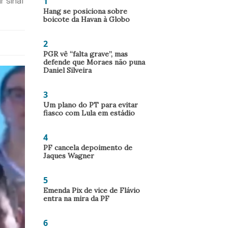
1
 sinal
Hang se posiciona sobre
boicote da Havan à Globo
2
PGR vê “falta grave”, mas
defende que Moraes não puna
Daniel Silveira
3
Um plano do PT para evitar
fiasco com Lula em estádio
4
PF cancela depoimento de
Jaques Wagner
5
Emenda Pix de vice de Flávio
entra na mira da PF
6