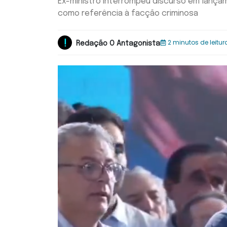
Ex-ministro interrompeu discurso em lança
como referência à facção criminosa
2 minutos de leitur
Redação O Antagonista