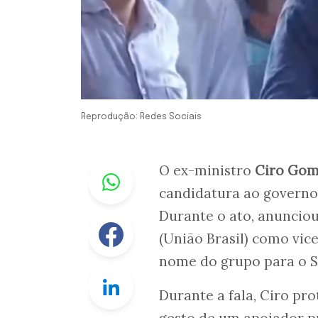
Reprodução: Redes Sociais
Whastapp
O ex-ministro
Ciro Gom
candidatura ao govern
Durante o ato, anunciou
Facebook
(União Brasil) como vi
nome do grupo para o 
Linkedin
Durante a fala, Ciro p
gesto de um apoiador p