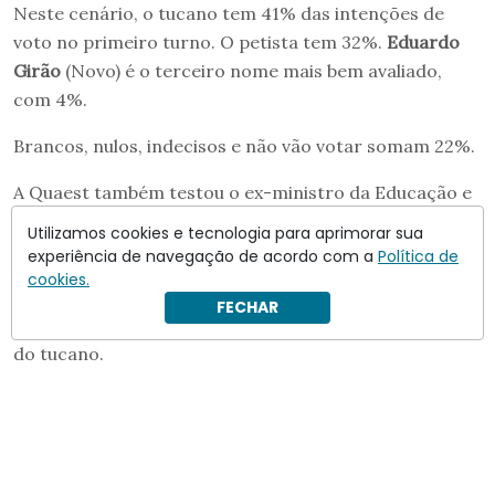
Neste cenário, o tucano tem 41% das intenções de
voto no primeiro turno. O petista tem 32%.
Eduardo
Girão
(Novo) é o terceiro nome mais bem avaliado,
com 4%.
Brancos, nulos, indecisos e não vão votar somam 22%.
A Quaest também testou o ex-ministro da Educação e
ex-governador
Camilo Santana
(PT) no lugar de
Utilizamos cookies e tecnologia para aprimorar sua
Elmano de Freitas.
experiência de navegação de acordo com a
Política de
cookies.
Neste cenário, o petista leva vantagem sobre Ciro
FECHAR
Gomes, com 40% das intenções de voto contra 33%
do tucano.