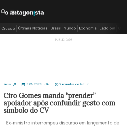
Últimas Notícias
Brasil
Mundo
Economia
Lado oa!
Colu
Crusoé
Brasil
16.05.2026 15:07
2 minutos de leitura
Ciro Gomes manda “prender”
apoiador após confundir gesto com
símbolo do CV
Ex-ministro interrompeu discurso em lançamento de