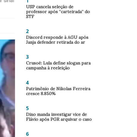
1
 sinal
USP cancela seleção de
professor após “carteirada” do
STF
2
Discord responde à AGU após
Janja defender retirada do ar
3
Crusoé: Lula define slogan para
campanha à reeleição
4
Patrimônio de Nikolas Ferreira
cresce 8.850%
5
Dino manda investigar vice de
Flávio após PGR arquivar o caso
6