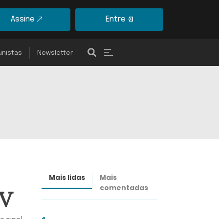
Assine
Entre
unistas
Newsletter
Mais lidas
Mais
Últimas
comentadas
notícias
CV