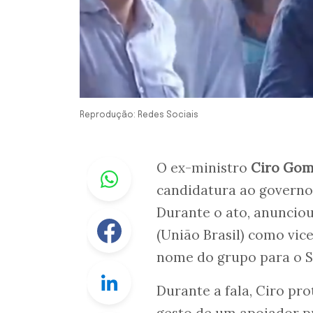
Reprodução: Redes Sociais
Whastapp
O ex-ministro
Ciro Gom
candidatura ao govern
Durante o ato, anunciou
Facebook
(União Brasil) como vi
nome do grupo para o 
Linkedin
Durante a fala, Ciro p
gesto de um apoiador p