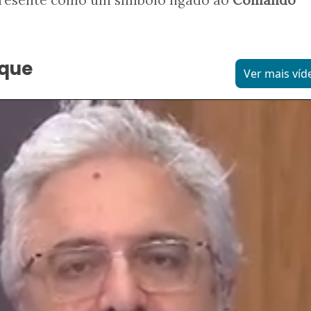
aque
Ver mais víd