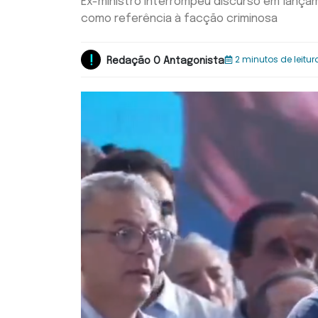
Ex-ministro interrompeu discurso em lança
como referência à facção criminosa
2 minutos de leitur
Redação O Antagonista