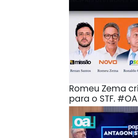
Romeu Zema crit
para o STF. #O