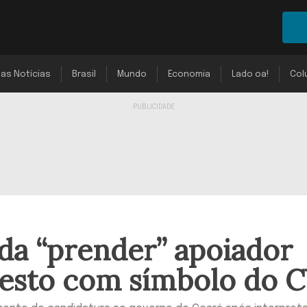
mas Notícias
Brasil
Mundo
Economia
Lado oa!
Col
a “prender” apoiador
gesto com símbolo do 