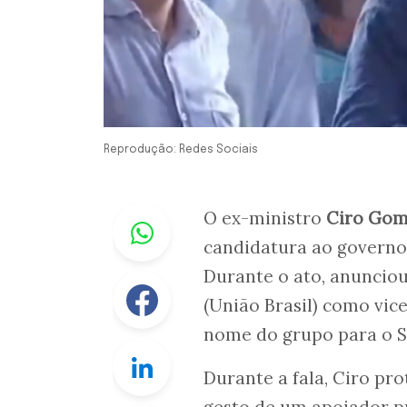
Reprodução: Redes Sociais
Whastapp
O ex-ministro
Ciro Gom
candidatura ao govern
Durante o ato, anunciou
Facebook
(União Brasil) como vi
nome do grupo para o 
Linkedin
Durante a fala, Ciro p
gesto de um apoiador p