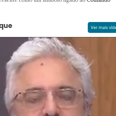
aque
Ver mais víd