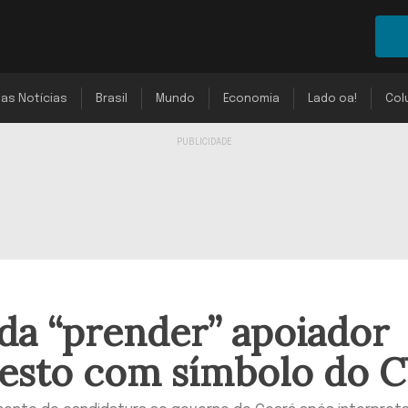
mas Notícias
Brasil
Mundo
Economia
Lado oa!
Col
a “prender” apoiador
gesto com símbolo do 