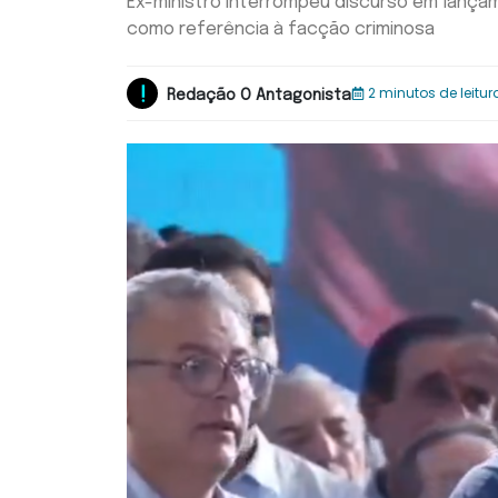
Ex-ministro interrompeu discurso em lança
como referência à facção criminosa
2 minutos de leitur
Redação O Antagonista