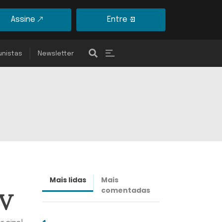
Assine
Entre
unistas
Newsletter
Mais lidas
Mais
Últimas
comentadas
notícias
CV