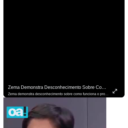
para não perder n
Zema Demonstra Desconhecimento Sobre Como Funciona O Processo De Mudança Das Leis. #OAntagonista
Zema demonstra desconhecimento sobre como funciona o processo de mudança das leis. #OAntagonista Se você busca informação com credibilidade, inscreva-se agora e ative o