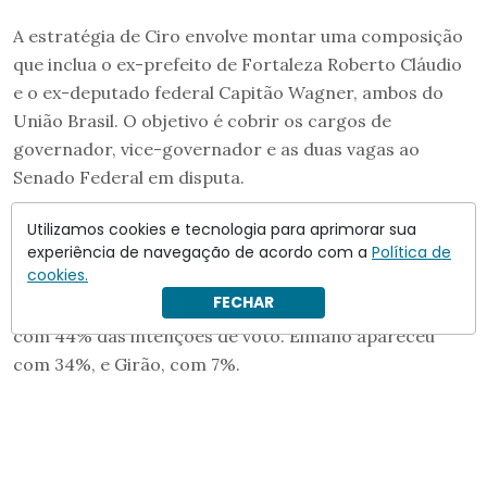
A estratégia de Ciro envolve montar uma composição
que inclua o ex-prefeito de Fortaleza Roberto Cláudio
e o ex-deputado federal Capitão Wagner, ambos do
União Brasil. O objetivo é cobrir os cargos de
governador, vice-governador e as duas vagas ao
Senado Federal em disputa.
O adversário a ser batido é o atual governador Elmano
Utilizamos cookies e tecnologia para aprimorar sua
de Freitas (PT)
, que concorre à reeleição. Pesquisa do
experiência de navegação de acordo com a
Política de
cookies.
instituto Ipsos-Ipec, divulgada em dezembro, apontou
FECHAR
Ciro na liderança da corrida ao Executivo estadual,
com 44% das intenções de voto. Elmano apareceu
com 34%, e Girão, com 7%.