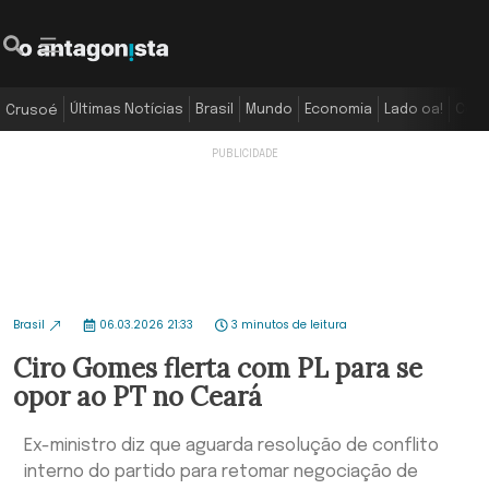
Últimas Notícias
Brasil
Mundo
Economia
Lado oa!
Colu
Crusoé
Brasil
06.03.2026 21:33
3 minutos de leitura
Ciro Gomes flerta com PL para se
opor ao PT no Ceará
Ex-ministro diz que aguarda resolução de conflito
interno do partido para retomar negociação de