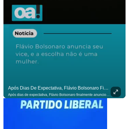
Após Dias De Expectativa, Flávio Bolsonaro Finalmente Anunciou Seu Vice. #OAntagonista
Após dias de expectativa, Flávio Bolsonaro finalmente anunciou seu vice. #OAntagonista Se você busca informação com credibilidade, inscreva-se agora e ative o