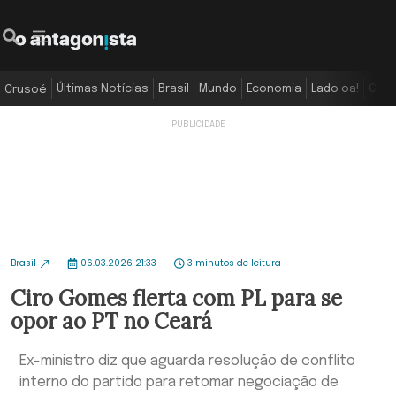
Últimas Notícias
Brasil
Mundo
Economia
Lado oa!
Colu
Crusoé
Brasil
06.03.2026 21:33
3 minutos de leitura
Ciro Gomes flerta com PL para se
opor ao PT no Ceará
Ex-ministro diz que aguarda resolução de conflito
interno do partido para retomar negociação de