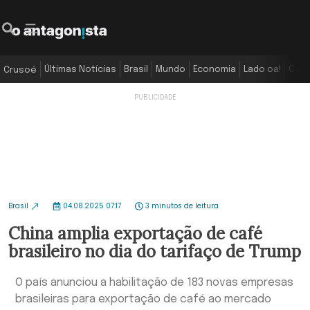
Últimas Notícias
Brasil
Mundo
Economia
Lado oa!
Colu
Crusoé
Brasil
04.08.2025 07:17
3 minutos de leitura
China amplia exportação de café
brasileiro no dia do tarifaço de Trump
O país anunciou a habilitação de 183 novas empresas
brasileiras para exportação de café ao mercado