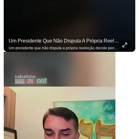
Um Presidente Que Não Disputa A Própria Reeleição Decide Pensando Em Quem Vem Depois.
Um presidente que não disputa a própria reeleição decide pensando em quem vem depois. Foi assim que Flávio Bolsonaro defendeu a PEC do fim da reeleição, primeira das medidas que citou para o ambiente de negócios. Se você busca informação com credibilidade, inscreva-se agora e ative o