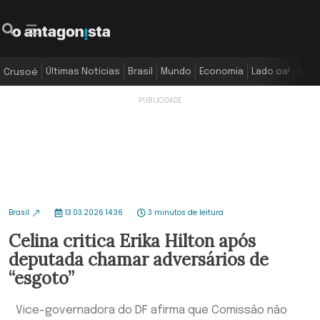
Últimas Notícias
Brasil
Mundo
Economia
Lado oa!
Colu
Crusoé
Brasil
13.03.2026 14:36
3 minutos de leitura
Celina critica Erika Hilton após
deputada chamar adversários de
“esgoto”
Vice-governadora do DF afirma que Comissão não