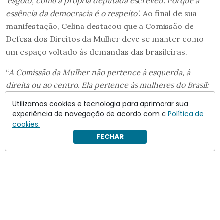
‘esgoto’, como a própria deputada escreveu. Porque a
essência da democracia é o respeito
”. Ao final de sua
manifestação, Celina destacou que a Comissão de
Defesa dos Direitos da Mulher deve se manter como
um espaço voltado às demandas das brasileiras.
“
A Comissão da Mulher não pertence à esquerda, à
direita ou ao centro. Ela pertence às mulheres do Brasil:
às mães, às trabalhadoras, às que enfrentam violência, às
Utilizamos cookies e tecnologia para aprimorar sua
que lutam todos os dias por dignidade
”, concluiu
experiência de navegação de acordo com a
Política de
cookies.
FECHAR