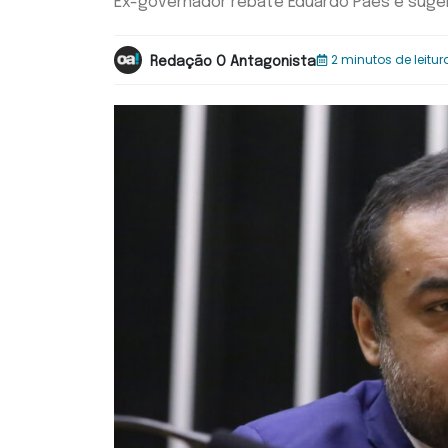
Ex-governador rebate Eduardo Paes e suger
2 minutos de leitur
Redação O Antagonista