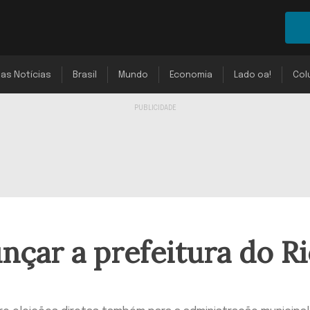
mas Notícias
Brasil
Mundo
Economia
Lado oa!
Col
nçar a prefeitura do R