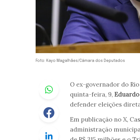
Foto: Kayo Magalhães/Câmara dos Deputados
Whastapp
O ex-governador do Rio
quinta-feira, 9,
Eduardo
defender eleições dire
Facebook
Em publicação no X, Cas
administração municipal
Linkedin
de R$ 315 milhões e o T