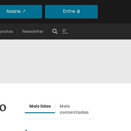
Assine
Entre
unistas
Newsletter
io
Mais lidas
Mais
Últimas
comentadas
notícias