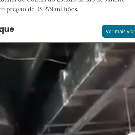
 pregão de R$ 279 milhões.
aque
Ver mais víd