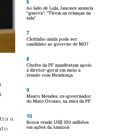
6
Ao lado de Lula, Janones anuncia
“guerra”: “Tirem as crianças da
sala”
7
Cleitinho ainda pode ser
candidato ao governo de MG?
8
Chefes da PF manifestam apoio
a diretor-geral em meio a
tensão com Mendonça
a
9
a
Mauro Mendes, ex-governador
do Mato Grosso, na mira da PF
10
tra a
Bezos vende US$ 350 milhões
em ações da Amazon
ato