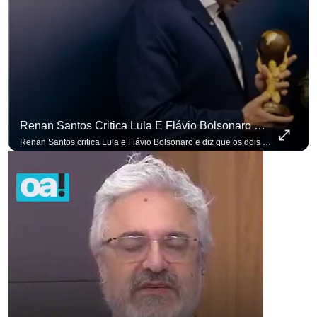
Renan Santos Critica Lula E Flávio Bolsonaro E Diz Que Os Dois São Lados Da Mesma Moeda.
Renan Santos critica Lula e Flávio Bolsonaro e diz que os dois são lados da mesma moeda. #OAntagonista Se você busca informação com credibilidade, inscreva-se agora e ative o