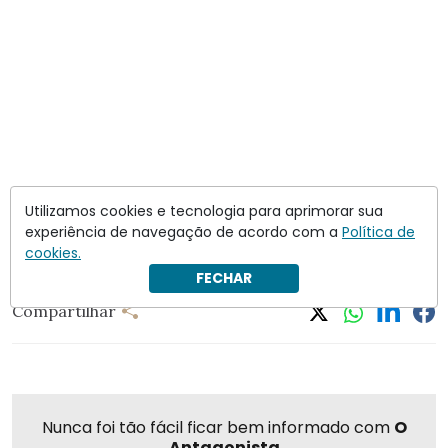
Utilizamos cookies e tecnologia para aprimorar sua
Com isso,
Zanin determinou a suspensão da eleição
experiência de navegação de acordo com a
Política de
indireta definida pelo TSE.
cookies.
FECHAR
Compartilhar
Nunca foi tão fácil ficar bem informado com
O
Antagonista