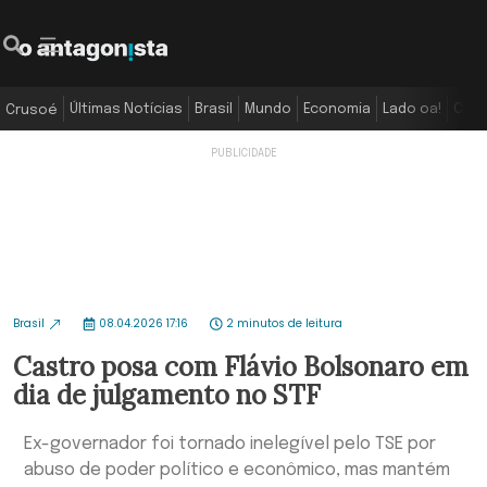
Últimas Notícias
Brasil
Mundo
Economia
Lado oa!
Colu
Crusoé
Brasil
08.04.2026 17:16
2 minutos de leitura
Castro posa com Flávio Bolsonaro em
dia de julgamento no STF
Ex-governador foi tornado inelegível pelo TSE por
abuso de poder político e econômico, mas mantém