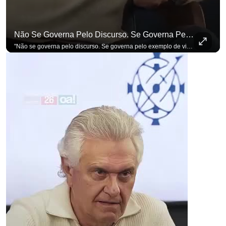
Não Se Governa Pelo Discurso. Se Governa Pelo Exemplo De Vida", Alfineta Ronaldo Caiado
"Não se governa pelo discurso. Se governa pelo exemplo de vida", alfineta Ronaldo Caiado, respondendo a empresários na primeira Sabatina Presidencial com a pauta definida por quem constrói o país. Se você busca informação com credibilidade, inscreva-se agora e ative o