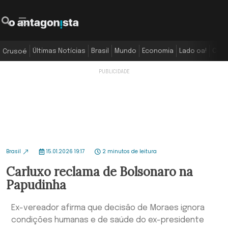
Últimas Notícias
Brasil
Mundo
Economia
Lado oa!
Colu
Crusoé
Brasil
15.01.2026 19:17
2 minutos de leitura
Carluxo reclama de Bolsonaro na
Papudinha
Ex-vereador afirma que decisão de Moraes ignora
condições humanas e de saúde do ex-presidente