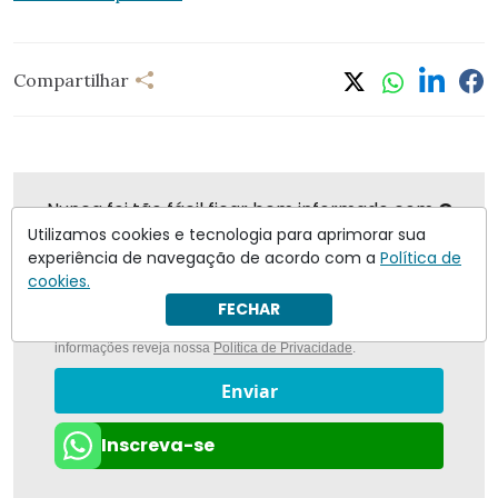
Compartilhar
Nunca foi tão fácil ficar bem informado com
O
Antagonista
Utilizamos cookies e tecnologia para aprimorar sua
experiência de navegação de acordo com a
Política de
cookies.
FECHAR
Eu concordo em receber notificações | Para obter mais
informações reveja nossa
Política de Privacidade
.
Enviar
Inscreva-se