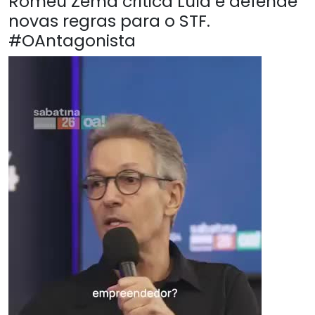
Romeu Zema critica Lula e defende
novas regras para o STF.
#OAntagonista