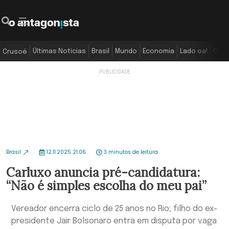
Últimas Notícias
Brasil
Mundo
Economia
Lado oa!
Colu
Crusoé
Brasil
12.11.2025 21:06
3 minutos de leitura
Carluxo anuncia pré-candidatura:
“Não é simples escolha do meu pai”
Vereador encerra ciclo de 25 anos no Rio; filho do ex-
presidente Jair Bolsonaro entra em disputa por vaga