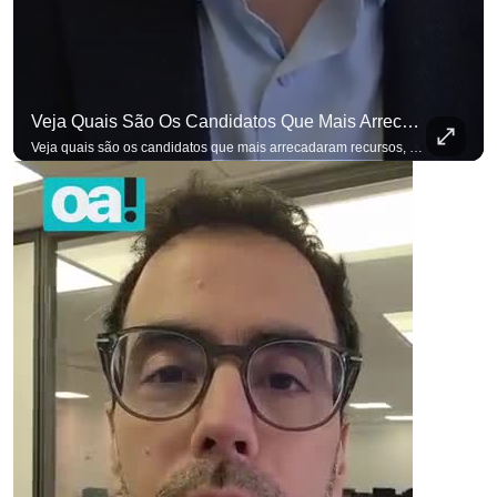
Veja Quais São Os Candidatos Que Mais Arrecadaram Recursos, Até Agora, Por Meio De Vaquinhas Eleito
Veja quais são os candidatos que mais arrecadaram recursos, até agora, por meio de vaquinhas eleitorais. #OAntagonista Se você busca informação com credibilidade, inscreva-se agora e ative o