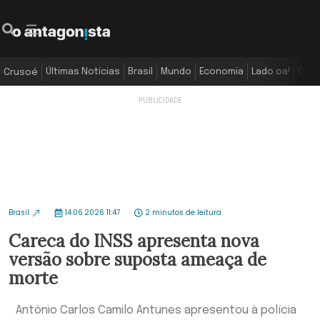
Últimas Notícias
Brasil
Mundo
Economia
Lado oa!
Colu
Crusoé
Brasil
14.06.2026 11:47
2 minutos de leitura
Careca do INSS apresenta nova
versão sobre suposta ameaça de
morte
Antônio Carlos Camilo Antunes apresentou à polícia