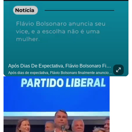
Após Dias De Expectativa, Flávio Bolsonaro Finalmente Anunciou Seu Vice. #OAntagonista
Após dias de expectativa, Flávio Bolsonaro finalmente anunciou seu vice. #OAntagonista Se você busca informação com credibilidade, inscreva-se agora e ative o