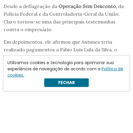
Desde a deflagração da
Operação Sem Desconto,
da
Polícia Federal e da Controladoria-Geral da União,
Claro tornou-se uma das principais testemunhas
contra o empresário.
Em depoimentos, ele afirmou que Antunes teria
realizado pagamentos a Fábio Luís Lula da Silva, o
Lulinha
, e atribuiu ao filho do presidente participação
Utilizamos cookies e tecnologia para aprimorar sua
na operação da
World Cannabis
em Portugal. A defesa
experiência de navegação de acordo com a
Política de
de Lulinha nega as acusações.
cookies.
FECHAR