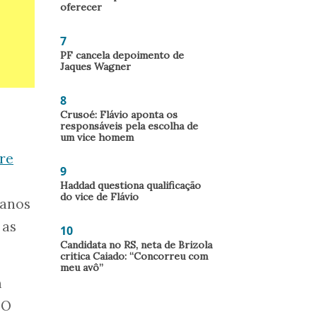
oferecer
7
PF cancela depoimento de
Jaques Wagner
8
Crusoé: Flávio aponta os
responsáveis pela escolha de
um vice homem
tre
9
Haddad questiona qualificação
do vice de Flávio
 anos
 as
10
Candidata no RS, neta de Brizola
critica Caiado: “Concorreu com
meu avô”
m
 O