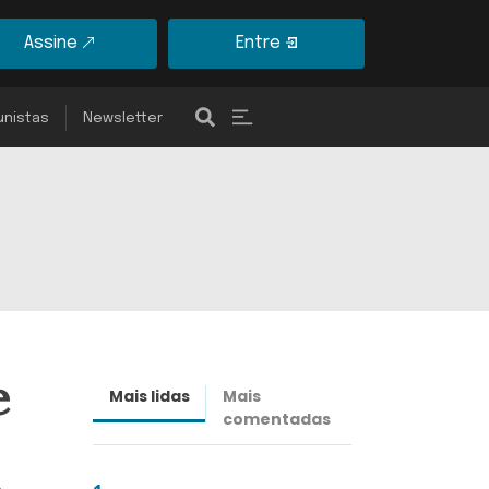
Assine
Entre
unistas
Newsletter
e
Mais lidas
Mais
Últimas
comentadas
notícias