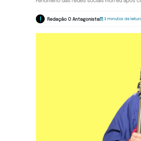
Fenômeno das redes sociais morreu após co
3 minutos de leitur
Redação O Antagonista