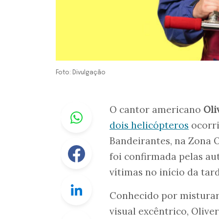
Foto: Divulgação
Whastapp
O cantor americano
Oli
dois helicópteros
ocorri
Bandeirantes, na Zona O
Facebook
foi confirmada pelas au
vítimas no início da tar
Linkedin
Conhecido por misturar
visual excêntrico, Oliv
Twitter