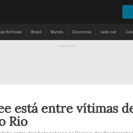
mas Notícias
Brasil
Mundo
Economia
Lado oa!
Col
ee está entre vítimas d
o Rio