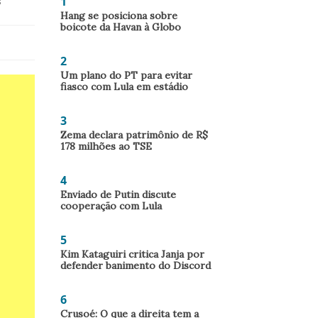
1
s
Hang se posiciona sobre
boicote da Havan à Globo
2
Um plano do PT para evitar
fiasco com Lula em estádio
3
Zema declara patrimônio de R$
178 milhões ao TSE
4
Enviado de Putin discute
cooperação com Lula
5
Kim Kataguiri critica Janja por
defender banimento do Discord
6
Crusoé: O que a direita tem a