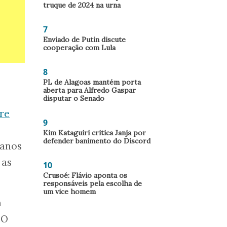
truque de 2024 na urna
7
Enviado de Putin discute
cooperação com Lula
8
PL de Alagoas mantém porta
aberta para Alfredo Gaspar
disputar o Senado
tre
9
Kim Kataguiri critica Janja por
defender banimento do Discord
 anos
 as
10
Crusoé: Flávio aponta os
responsáveis pela escolha de
um vice homem
m
 O