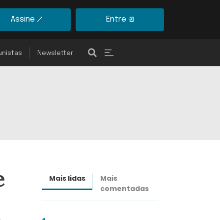
Assine
Entre
unistas
Newsletter
e
Mais lidas
Mais
Últimas
comentadas
notícias