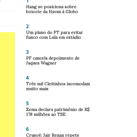
1
s
Hang se posiciona sobre
boicote da Havan à Globo
2
Um plano do PT para evitar
fiasco com Lula em estádio
3
PF cancela depoimento de
Jaques Wagner
4
Três mil Cleitinhos incomodam
muito mais
5
Zema declara patrimônio de R$
178 milhões ao TSE
6
Crusoé: Jair Renan repete