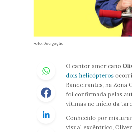
Foto: Divulgação
Whastapp
O cantor americano
Oli
dois helicópteros
ocorri
Bandeirantes, na Zona O
Facebook
foi confirmada pelas au
vítimas no início da tar
Linkedin
Conhecido por misturar
visual excêntrico, Oliv
Twitter