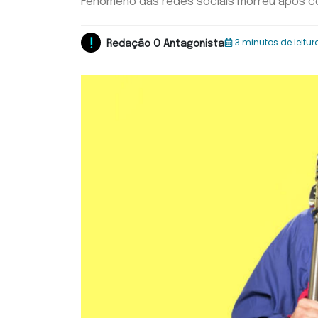
Fenômeno das redes sociais morreu após co
3 minutos de leitur
Redação O Antagonista