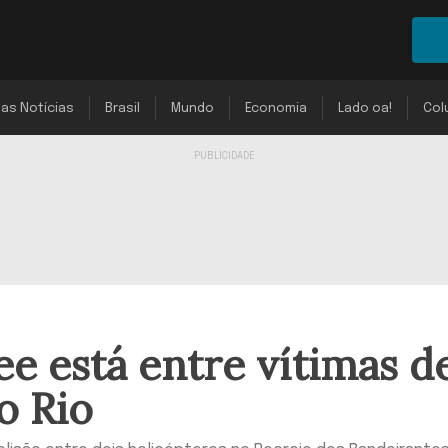
mas Notícias
Brasil
Mundo
Economia
Lado oa!
Col
ee está entre vítimas d
o Rio