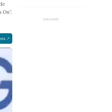
 de
 On”,
eos