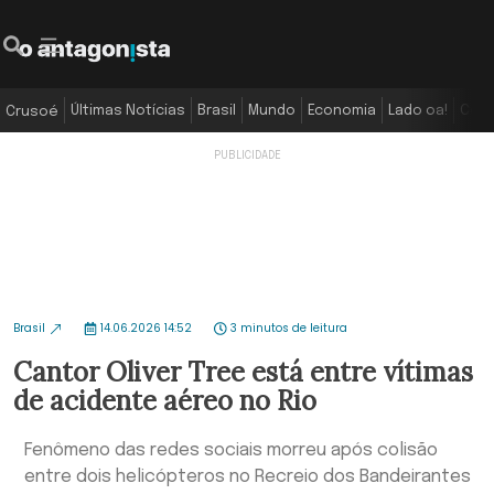
Últimas Notícias
Brasil
Mundo
Economia
Lado oa!
Colu
Crusoé
Brasil
14.06.2026 14:52
3 minutos de leitura
Cantor Oliver Tree está entre vítimas
de acidente aéreo no Rio
Fenômeno das redes sociais morreu após colisão
entre dois helicópteros no Recreio dos Bandeirantes