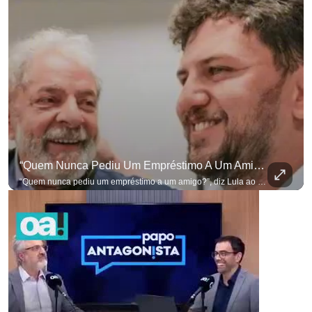
“Quem Nunca Pediu Um Empréstimo A Um Amigo?”, Diz Lula Ao Defender Seu Ex-Chefe De Gabinete
“Quem nunca pediu um empréstimo a um amigo?”, diz Lula ao defender seu ex-chefe de gabinete Marcola, que recebeu R$ 249 mil de uma empresa ligada a uma amiga de Lulinha. #OAntagonista Se você busca informação com credibilidade, inscreva-se agora e ative o