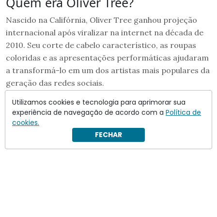
Quem era Oliver Tree?
Nascido na Califórnia, Oliver Tree ganhou projeção
internacional após viralizar na internet na década de
2010. Seu corte de cabelo característico, as roupas
coloridas e as apresentações performáticas ajudaram
a transformá-lo em um dos artistas mais populares da
geração das redes sociais.
Utilizamos cookies e tecnologia para aprimorar sua
Ao longo da carreira, lançou músicas com centenas de
experiência de navegação de acordo com a
Política de
milhões de reproduções e colaborou com nomes
cookies.
conhecidos da indústria musical, como o DJ francês
FECHAR
David Guetta.