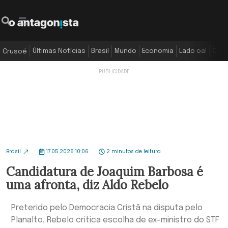
Últimas Notícias
Brasil
Mundo
Economia
Lado oa!
Colu
Crusoé
Brasil
17.05.2026 10:06
2 minutos de leitura
Candidatura de Joaquim Barbosa é
uma afronta, diz Aldo Rebelo
Preterido pelo Democracia Cristã na disputa pelo
Planalto, Rebelo critica escolha de ex-ministro do STF