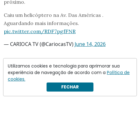
próximo.
Caiu um helicóptero na Av. Das Américas .
Aguardando mais informações.
pic.twitter.com/RDF7pgfFNR
— CARIOCA TV (@CariocasTV)
June 14, 2026
Investigação
Utilizamos cookies e tecnologia para aprimorar sua
experiência de navegação de acordo com a
Política de
As aeronaves envolvidas no acidente eram um Bell
cookies.
206B, fabricado em 1999, e um AS 350 B2, conhecido
FECHAR
como Esquilo, produzido em 2012.