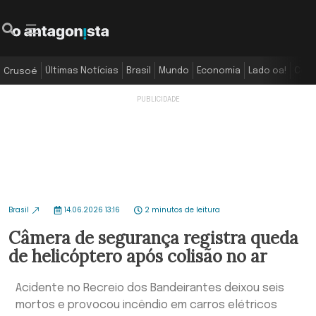
Últimas Notícias
Brasil
Mundo
Economia
Lado oa!
Colu
Crusoé
Brasil
14.06.2026 13:16
2 minutos de leitura
Câmera de segurança registra queda
de helicóptero após colisão no ar
Acidente no Recreio dos Bandeirantes deixou seis
mortos e provocou incêndio em carros elétricos