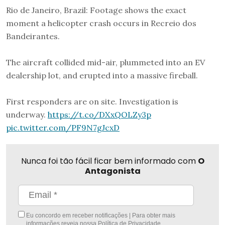
Rio de Janeiro, Brazil: Footage shows the exact
moment a helicopter crash occurs in Recreio dos
Bandeirantes.
The aircraft collided mid-air, plummeted into an EV
dealership lot, and erupted into a massive fireball.
First responders are on site. Investigation is
underway.
https://t.co/DXxQOLZy3p
pic.twitter.com/PF9N7gJcxD
Nunca foi tão fácil ficar bem informado com
O
Antagonista
Eu concordo em receber notificações | Para obter mais
informações reveja nossa
Política de Privacidade
.