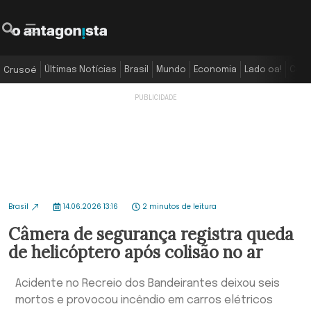
Últimas Notícias
Brasil
Mundo
Economia
Lado oa!
Colu
Crusoé
Brasil
14.06.2026 13:16
2 minutos de leitura
Câmera de segurança registra queda
de helicóptero após colisão no ar
Acidente no Recreio dos Bandeirantes deixou seis
mortos e provocou incêndio em carros elétricos