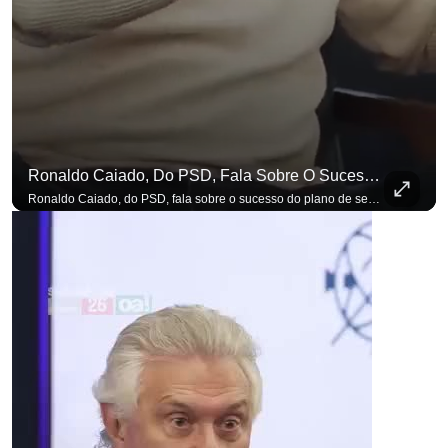
Ronaldo Caiado, Do PSD, Fala Sobre O Sucesso Do Plano De Segurança Pública
Ronaldo Caiado, do PSD, fala sobre o sucesso do plano de segurança pública como governador de Goiás, sendo um incentivo aos empreendedores locais. Se você busca informação com credibilidade, inscreva-se agora e ative o