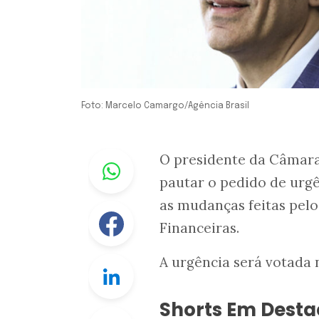
Foto: Marcelo Camargo/Agência Brasil
Whastapp
O presidente da Câmara,
pautar o pedido de urg
as mudanças feitas pel
Facebook
Financeiras.
A urgência será votada 
Linkedin
Shorts Em Dest
Twitter