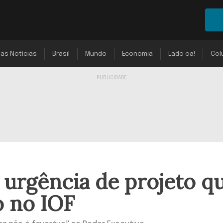
mas Notícias
Brasil
Mundo
Economia
Lado oa!
Col
 urgência de projeto q
 no IOF