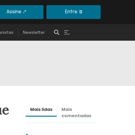
Assine
Entre
unistas
Newsletter
ue
Mais lidas
Mais
Últimas
comentadas
notícias