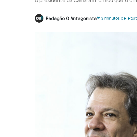
O presidente da Câmara informou que 'o cli
3 minutos de leitur
Redação O Antagonista