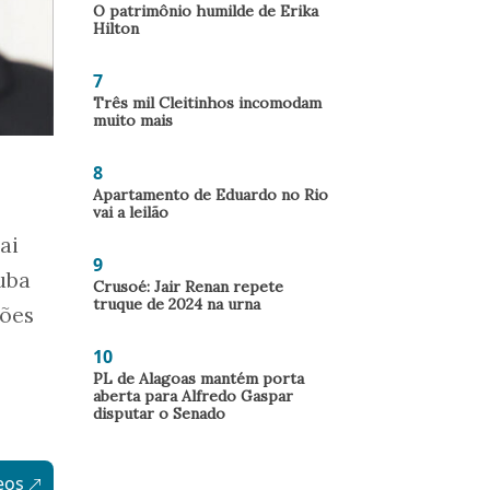
O patrimônio humilde de Erika
Hilton
7
Três mil Cleitinhos incomodam
muito mais
8
Apartamento de Eduardo no Rio
vai a leilão
ai
9
uba
Crusoé: Jair Renan repete
truque de 2024 na urna
ções
10
PL de Alagoas mantém porta
aberta para Alfredo Gaspar
disputar o Senado
eos