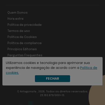
Quem Somos
Hora extra
Política de privacidade
Termos de uso
Política de Cookies
Política de compliance
Princípios Editoriais
Perguntas Frequentes
Utilizamos cookies e tecnologia para aprimorar sua
experiência de navegação de acordo com a
Política de
cookies.
Com inteligência e tecnologia:
FECHAR
Object1ve - Marketing Solution
O Antagonista , 2026, Todos os direitos reservados,
25.163.879/0001-13.