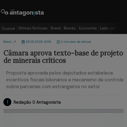
Últimas Notícias
Brasil
Mundo
Economia
Lado oa!
Colu
Crusoé
Brasil
06.05.2026 21:09
3 minutos de leitura
Câmara aprova texto-base de projeto
de minerais críticos
Proposta aprovada pelos deputados estabelece
incentivos fiscais bilionários e mecanismo de controle
sobre parcerias com estrangeiros no setor
Redação O Antagonista