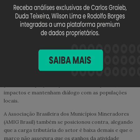
empresas previamente habilitadas pelo conselho.
Agora, caberá ao Poder Executivo definir, por
regulamentação, os critérios detalhados de
elegibilidade.
Críticas ao texto aprovado
Organizações socioambientais manifestaram objeções
ao projeto por não tornar obrigatória a consulta a
comunidades indígenas afetadas pelos
empreendimentos. O texto se limita a conceder
prioridade a projetos que realizem compensação de
impactos e mantenham diálogo com as populações
locais.
A Associação Brasileira dos Municípios Mineradores
(AMIG Brasil) também se posicionou contra, alegando
que a carga tributária do setor é baixa demais e que o
marco não assegura que os ganhos da atividade