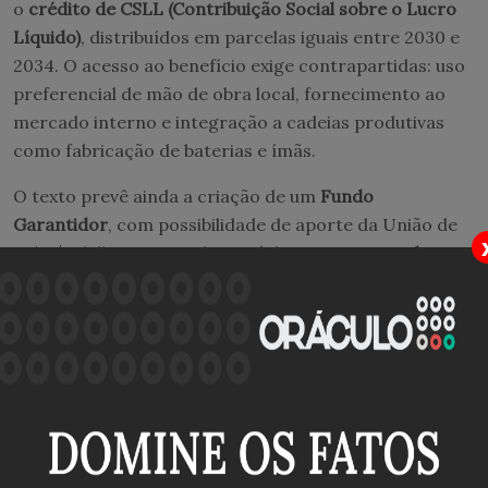
o
crédito de CSLL (Contribuição Social sobre o Lucro
Líquido)
, distribuídos em parcelas iguais entre 2030 e
2034. O acesso ao benefício exige contrapartidas: uso
preferencial de mão de obra local, fornecimento ao
mercado interno e integração a cadeias produtivas
como fabricação de baterias e ímãs.
O texto prevê ainda a criação de um
Fundo
Garantidor
, com possibilidade de aporte da União de
até R$ 2 bilhões. Para alimentá-lo, as
empresas do
setor deverão destinar 0,3% da receita bruta
nos
primeiros seis anos de operação, percentual que sobe
para 0,5% a partir do sétimo ano. Os recursos
poderão ser aplicados em pesquisa ou no próprio
fundo.
A versão final do projeto abandonou a proposta inicial
de restringir o acesso aos incentivos apenas a