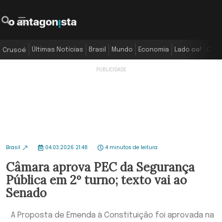
Últimas Notícias
Brasil
Mundo
Economia
Lado oa!
Colu
Crusoé
Brasil
04.03.2026 21:48
4 minutos de leitura
Câmara aprova PEC da Segurança
Pública em 2º turno; texto vai ao
Senado
A Proposta de Emenda à Constituição foi aprovada na