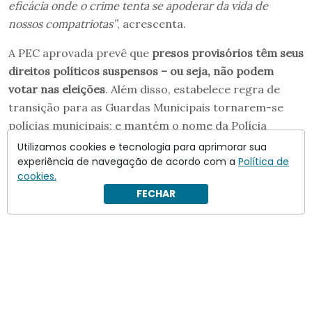
eficácia onde o crime tenta se apoderar da vida de
nossos compatriotas”
, acrescenta.
A PEC aprovada prevê que
presos provisórios têm seus
direitos políticos suspensos – ou seja, não podem
votar nas eleições
. Além disso, estabelece regra de
transição para as Guardas Municipais tornarem-se
polícias municipais; e mantém o nome da Polícia
Rodoviária Federal (PRF), apesar de, como a versão do
Utilizamos cookies e tecnologia para aprimorar sua
governo,
ampliar a competência dela para atuar em
experiência de navegação de acordo com a
Política de
cookies.
ferrovias e hidrovias
.
FECHAR