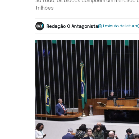
Ao todo, os blocos compõem um mercado de 
trilhões
1 minuto de leitura
Redação O Antagonista