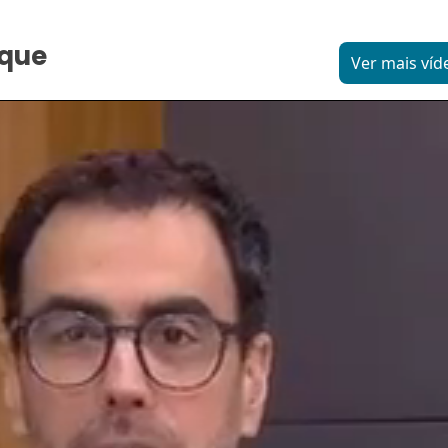
aque
Ver mais víd