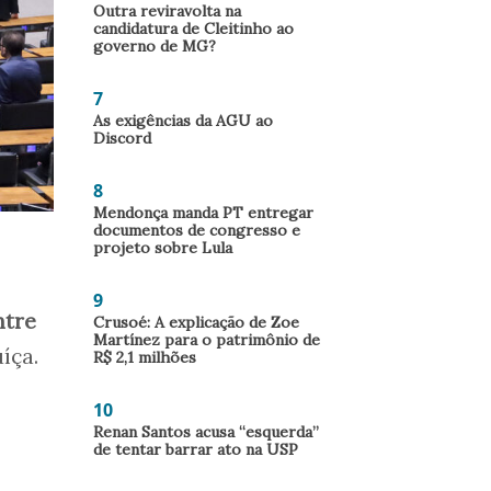
Outra reviravolta na
candidatura de Cleitinho ao
governo de MG?
7
As exigências da AGU ao
Discord
8
Mendonça manda PT entregar
documentos de congresso e
projeto sobre Lula
9
ntre
Crusoé: A explicação de Zoe
Martínez para o patrimônio de
uíça.
R$ 2,1 milhões
10
Renan Santos acusa “esquerda”
de tentar barrar ato na USP