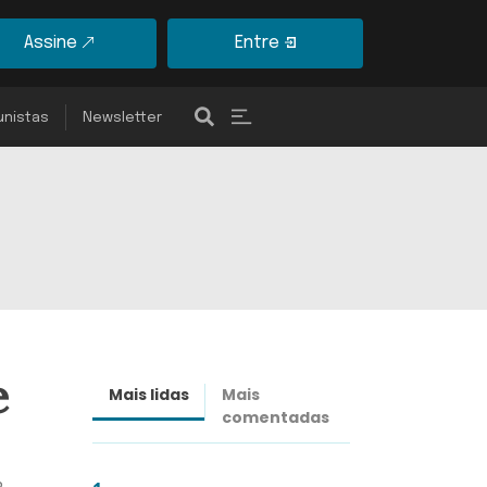
Assine
Entre
unistas
Newsletter
e
Mais lidas
Mais
Últimas
comentadas
notícias