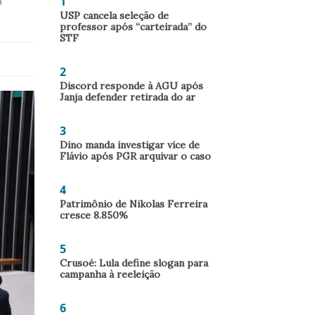
1
3
USP cancela seleção de
professor após “carteirada” do
STF
2
Discord responde à AGU após
Janja defender retirada do ar
3
Dino manda investigar vice de
Flávio após PGR arquivar o caso
4
Patrimônio de Nikolas Ferreira
cresce 8.850%
5
Crusoé: Lula define slogan para
campanha à reeleição
6