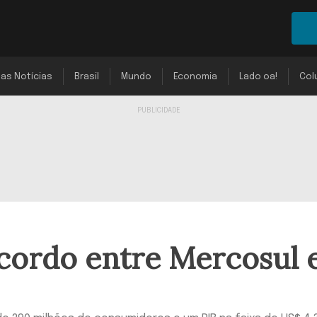
mas Notícias
Brasil
Mundo
Economia
Lado oa!
Col
cordo entre Mercosul 