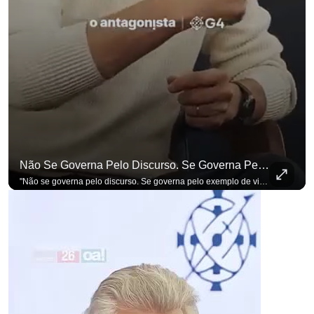
Não Se Governa Pelo Discurso. Se Governa Pelo Exemplo De Vida", Alfineta Ronaldo Caiado
"Não se governa pelo discurso. Se governa pelo exemplo de vida", alfineta Ronaldo Caiado, respondendo a empresários na primeira Sabatina Presidencial com a pauta definida por quem constrói o país. Se você busca informação com credibilidade, inscreva-se agora e ative o