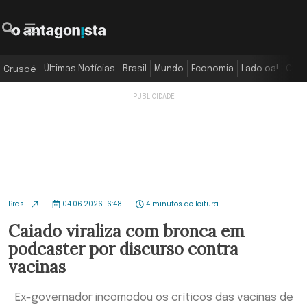
Últimas Notícias
Brasil
Mundo
Economia
Lado oa!
Colu
Crusoé
Brasil
04.06.2026 16:48
4 minutos de leitura
Caiado viraliza com bronca em
podcaster por discurso contra
vacinas
Ex-governador incomodou os críticos das vacinas de