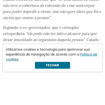
não teve a cobertura da extensão de criar anticorpos
para poder impedir a virose, isso não quer dizer que foi a
vacina que matou a pessoa”
.
Segundo o ex-governador, que é cirurgião
ortopedista,
“ela pode não ter tido o alcance para que
desse imunidade ao organismo daquela pessoa”
. Caiado
mencionou que falou com o então presidente
Jair
Utilizamos cookies e tecnologia para aprimorar sua
Bolsonaro
sobre a vacina na época da pandemia, para
experiência de navegação de acordo com a
Política de
dizer que não entendia por que ele comprou as vacinas
cookies.
de tecnologia mais nova apesar de não confiar nelas.
FECHAR