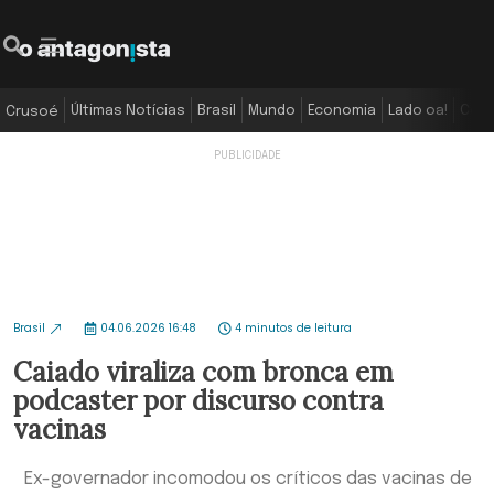
Últimas Notícias
Brasil
Mundo
Economia
Lado oa!
Colu
Crusoé
Brasil
04.06.2026 16:48
4 minutos de leitura
Caiado viraliza com bronca em
podcaster por discurso contra
vacinas
Ex-governador incomodou os críticos das vacinas de