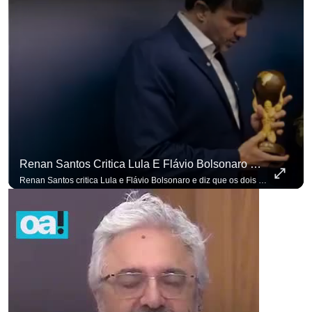
para não perder n
Renan Santos Critica Lula E Flávio Bolsonaro E Diz Que Os Dois São Lados Da Mesma Moeda.
Renan Santos critica Lula e Flávio Bolsonaro e diz que os dois são lados da mesma moeda. #OAntagonista Se você busca informação com credibilidade, inscreva-se agora e ative o