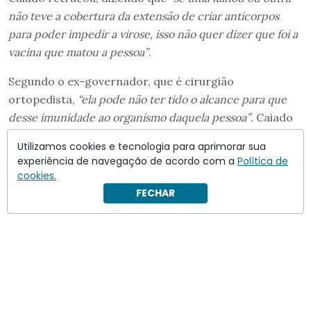
não teve a cobertura da extensão de criar anticorpos
para poder impedir a virose, isso não quer dizer que foi a
vacina que matou a pessoa”
.
Segundo o ex-governador, que é cirurgião
ortopedista,
“ela pode não ter tido o alcance para que
desse imunidade ao organismo daquela pessoa”
. Caiado
mencionou que falou com o então presidente
Jair
Utilizamos cookies e tecnologia para aprimorar sua
Bolsonaro
sobre a vacina na época da pandemia, para
experiência de navegação de acordo com a
Política de
dizer que não entendia por que ele comprou as vacinas
cookies.
de tecnologia mais nova apesar de não confiar nelas.
FECHAR