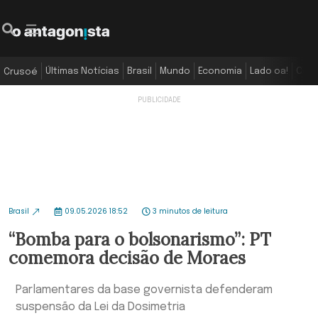
Últimas Notícias
Brasil
Mundo
Economia
Lado oa!
Colu
Crusoé
Brasil
09.05.2026 18:52
3 minutos de leitura
“Bomba para o bolsonarismo”: PT
comemora decisão de Moraes
Parlamentares da base governista defenderam
suspensão da Lei da Dosimetria