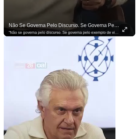
Não Se Governa Pelo Discurso. Se Governa Pelo Exemplo De Vida", Alfineta Ronaldo Caiado
"Não se governa pelo discurso. Se governa pelo exemplo de vida", alfineta Ronaldo Caiado, respondendo a empresários na primeira Sabatina Presidencial com a pauta definida por quem constrói o país. Se você busca informação com credibilidade, inscreva-se agora e ative o