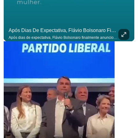
Após Dias De Expectativa, Flávio Bolsonaro Finalmente Anunciou Seu Vice. #OAntagonista
Após dias de expectativa, Flávio Bolsonaro finalmente anunciou seu vice. #OAntagonista Se você busca informação com credibilidade, inscreva-se agora e ative o