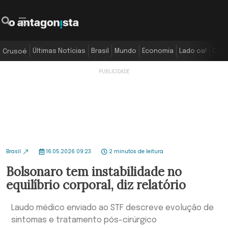
Últimas Notícias
Brasil
Mundo
Economia
Lado oa!
Colu
Crusoé
Brasil
16.05.2026 09:23
2 minutos de leitura
Bolsonaro tem instabilidade no
equilíbrio corporal, diz relatório
Laudo médico enviado ao STF descreve evolução de
sintomas e tratamento pós-cirúrgico