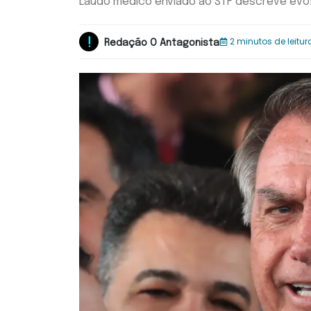
Laudo médico enviado ao STF descreve evo
2 minutos de leitur
Redação O Antagonista