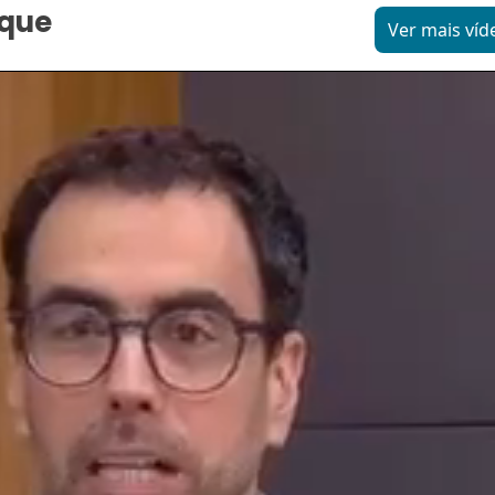
aque
Ver mais víd