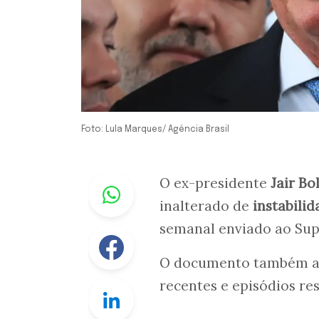
Foto: Lula Marques/ Agência Brasil
Whastapp
O ex-presidente
Jair Bo
inalterado de
instabilid
semanal enviado ao Supr
Facebook
O documento também ap
recentes e episódios res
Linkedin