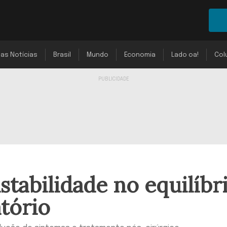
mas Notícias
Brasil
Mundo
Economia
Lado oa!
Col
stabilidade no equilíbr
atório