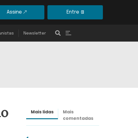
Assine
Entre
unistas
Newsletter
io
Mais lidas
Mais
Últimas
comentadas
notícias