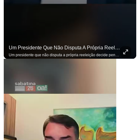
Um Presidente Que Não Disputa A Própria Reeleição Decide Pensando Em Quem Vem Depois.
Um presidente que não disputa a própria reeleição decide pensando em quem vem depois. Foi assim que Flávio Bolsonaro defendeu a PEC do fim da reeleição, primeira das medidas que citou para o ambiente de negócios. Se você busca informação com credibilidade, inscreva-se agora e ative o