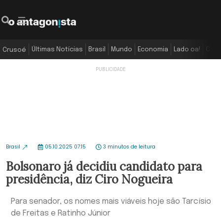
Últimas Notícias
Brasil
Mundo
Economia
Lado oa!
Colu
Crusoé
Brasil
05.10.2025 07:15
3 minutos de leitura
Bolsonaro já decidiu candidato para
presidência, diz Ciro Nogueira
Para senador, os nomes mais viáveis hoje são Tarcísio
de Freitas e Ratinho Júnior