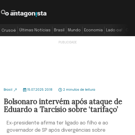
Últimas Notícias
Brasil
Mundo
Economia
Lado oa!
Colu
Crusoé
Brasil
15.07.2025 20:18
2 minutos de leitura
Bolsonaro intervém após ataque de
Eduardo a Tarcísio sobre ‘tarifaço’
Ex-presidente afirma ter ligado ao filho e ao
governador de SP após divergências sobre