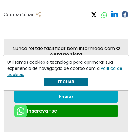
Compartilhar
Nunca foi tão fácil ficar bem informado com
O
Antagonista
Utilizamos cookies e tecnologia para aprimorar sua
experiência de navegação de acordo com a
Política de
cookies.
Eu concordo em receber notificações | Para obter mais
FECHAR
informações reveja nossa
Política de Privacidade
.
Enviar
Inscreva-se