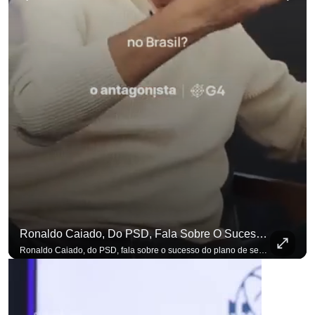
Ronaldo Caiado, Do PSD, Fala Sobre O Sucesso Do Plano De Segurança Pública
Ronaldo Caiado, do PSD, fala sobre o sucesso do plano de segurança pública como governador de Goiás, sendo um incentivo aos empreendedores locais. Se você busca informação com credibilidade, inscreva-se agora e ative o