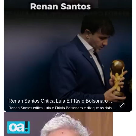
para não p
Renan Santos Critica Lula E Flávio Bolsonaro E Diz Que Os Dois São Lados Da Mesma Moeda.
Renan Santos critica Lula e Flávio Bolsonaro e diz que os dois são lados da mesma moeda. #OAntagonista Se você busca informação com credibilidade, inscreva-se agora e ative o