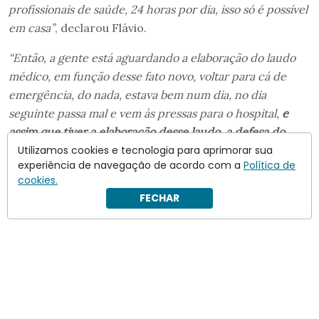
profissionais de saúde, 24 horas por dia, isso só é possível
em casa”
, declarou Flávio.
“Então, a gente está aguardando a elaboração do laudo
médico, em função desse fato novo, voltar para cá de
emergência, do nada, estava bem num dia, no dia
seguinte passa mal e vem às pressas para o hospital,
e
assim que tiver a elaboração desse laudo, a defesa do
presidente vai mais uma vez requerer a domiciliar
Utilizamos cookies e tecnologia para aprimorar sua
experiência de navegação de acordo com a
Política de
humanitária para ele
“
.
cookies.
FECHAR