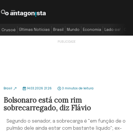
Últimas Notícias
Brasil
Mundo
Economia
Lado oa!
Colu
Crusoé
Brasil
14.03.2026 21:26
3 minutos de leitura
Bolsonaro está com rim
sobrecarregado, diz Flávio
Segundo o senador, a sobrecarga é "em função de o
pulmão dele ainda estar com bastante líquido"; ex-