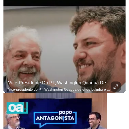
Vice-Presidente Do PT, Washington Quaquá Defende Lulinha E Diz Que Ele Vive Em Condições Precárias
Vice-presidente do PT, Washington Quaquá defende Lulinha e diz que ele vive em condições espartanas na Espanha. #OAntagonista Se você busca informação com credibilidade, inscreva-se agora e ative o