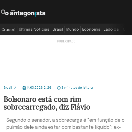
Últimas Notícias
Brasil
Mundo
Economia
Lado oa!
Colu
Crusoé
Brasil
14.03.2026 21:26
3 minutos de leitura
Bolsonaro está com rim
sobrecarregado, diz Flávio
Segundo o senador, a sobrecarga é "em função de o
pulmão dele ainda estar com bastante líquido"; ex-