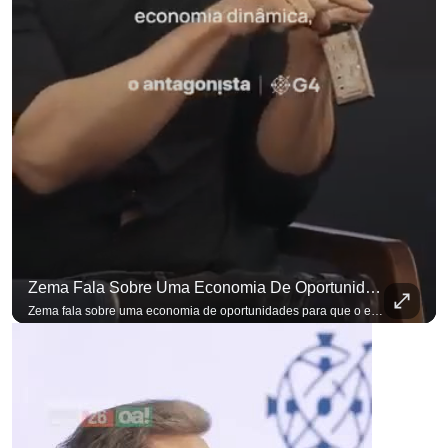
Zema Fala Sobre Uma Economia De Oportunidades Para O Empresário
Zema fala sobre uma economia de oportunidades para que o empresário brasileiro não precise sair do país para manter o crescimento do seu negócio. A primeira Sabatina Presidencial em que as perguntas não vieram de assessores, partidos ou jornalistas. Vieram de uma pesquisa com empresários brasileiros. Imposto, juro, custo de contratar. Cada candidato frente a frente com quem move a economia do país. Se você busca informação com credibilidade, inscreva-se agora e ative o