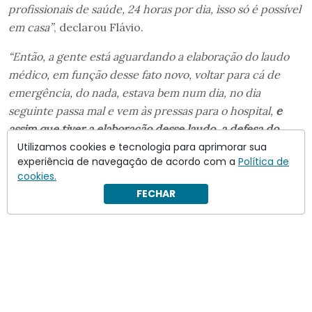
profissionais de saúde, 24 horas por dia, isso só é possível
em casa”
, declarou Flávio.
“Então, a gente está aguardando a elaboração do laudo
médico, em função desse fato novo, voltar para cá de
emergência, do nada, estava bem num dia, no dia
seguinte passa mal e vem às pressas para o hospital,
e
assim que tiver a elaboração desse laudo, a defesa do
presidente vai mais uma vez requerer a domiciliar
Utilizamos cookies e tecnologia para aprimorar sua
experiência de navegação de acordo com a
Política de
humanitária para ele
“
.
cookies.
FECHAR