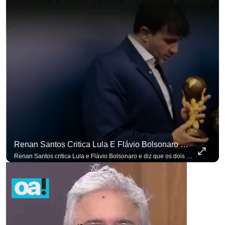
Renan Santos Critica Lula E Flávio Bolsonaro E Diz Que Os Dois São Lados Da Mesma Moeda.
Renan Santos critica Lula e Flávio Bolsonaro e diz que os dois são lados da mesma moeda. #OAntagonista Se você busca informação com credibilidade, inscreva-se agora e ative o