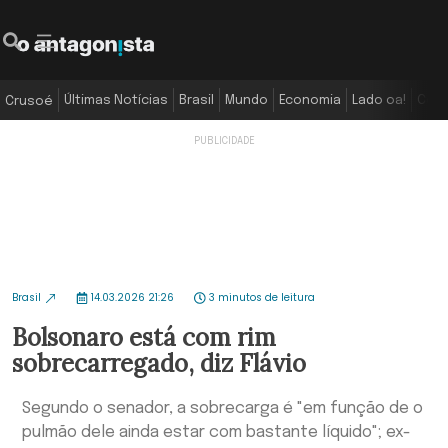
Últimas Notícias
Brasil
Mundo
Economia
Lado oa!
Colu
Crusoé
Brasil
14.03.2026 21:26
3 minutos de leitura
Bolsonaro está com rim
sobrecarregado, diz Flávio
Segundo o senador, a sobrecarga é "em função de o
pulmão dele ainda estar com bastante líquido"; ex-