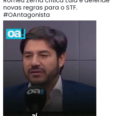
Romeu Zema critica Lula e defende
novas regras para o STF.
#OAntagonista