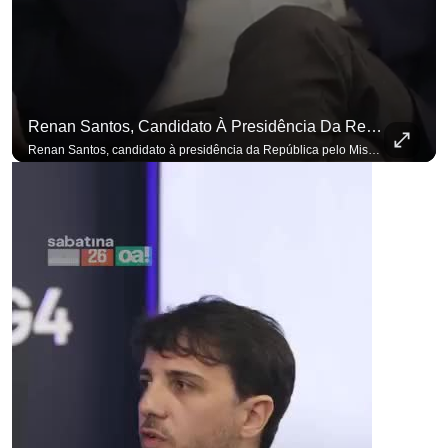
Renan Santos, Candidato À Presidência Da República Pelo Missão, Defende Aplicar Reformas Fiscais
Renan Santos, candidato à presidência da República pelo Missão, defende aplicar reformas fiscais impopulares para conter aumento incontrolado dos gastos e dívida pública, garantindo que essas medidas afetarão positivamente o ambiente econômico no Brasil. Se você busca informação com credibilidade, inscreva-se agora e ative o