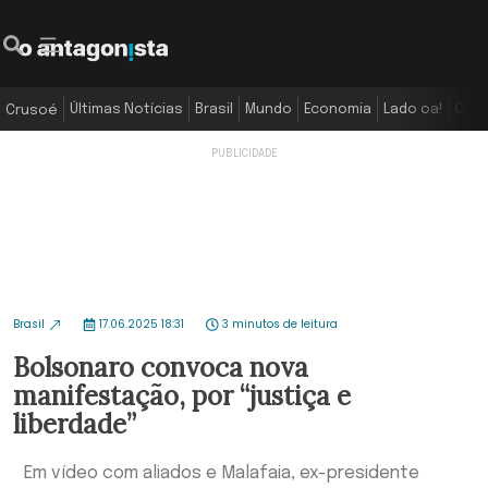
Últimas Notícias
Brasil
Mundo
Economia
Lado oa!
Colu
Crusoé
Brasil
17.06.2025 18:31
3 minutos de leitura
Bolsonaro convoca nova
manifestação, por “justiça e
liberdade”
Em vídeo com aliados e Malafaia, ex-presidente