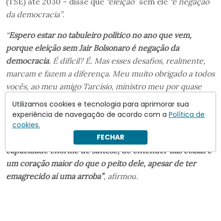
(TSE) até 2030 – disse que
“eleição
” sem ele
“é negação
da democracia”
.
“
Espero estar no tabuleiro político no ano que vem,
porque eleição sem Jair Bolsonaro é negação da
democracia
. É difícil? É. Mas esses desafios, realmente,
marcam e fazem a diferença. Meu muito obrigado a todos
vocês, ao meu amigo Tarcísio, ministro meu por quase
quatro anos…
Convidei ele para ser candidato a
Utilizamos cookies e tecnologia para aprimorar sua
governador, ele deu uma relutada, né
… Torcedor do
experiência de navegação de acordo com a
Política de
Flamengo, coitado, né. Ele é nascido no Rio de Janeiro,
cookies.
FECHAR
conhecia pouca coisa aqui em São Paulo,
mas tem uma
capacidade enorme de síntese, de entender das coisas e
um coração maior do que o peito dele, apesar de ter
emagrecido aí uma arroba”
, afirmou.