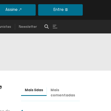
Assine
Entre
unistas
Newsletter
”
Mais lidas
Mais
Últimas
comentadas
notícias