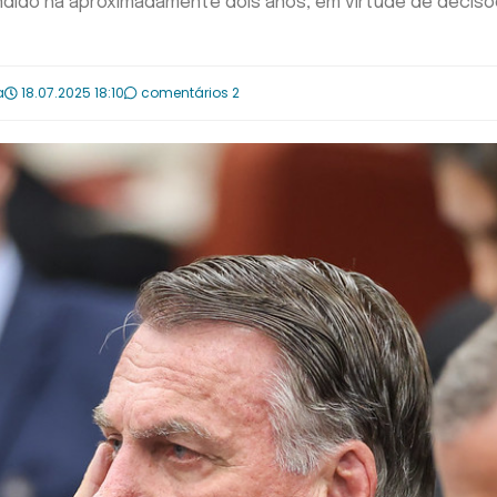
dido há aproximadamente dois anos, em virtude de decisõ
a
18.07.2025 18:10
comentários 2