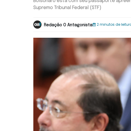
Bolsonaro está com seu passaporte apreen
Supremo Tribunal Federal (STF)
2 minutos de leitur
Redação O Antagonista