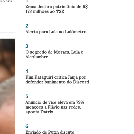
1
es do
Zema declara patrimônio de R$
178 milhões ao TSE
2
Alerta para Lula no Lulômetro
3
O segredo de Moraes, Lula e
Alcolumbre
4
Kim Kataguiri critica Janja por
defender banimento do Discord
5
Anúncio de vice eleva em 79%
menções a Flávio nas redes,
aponta Datrix
6
Enviado de Putin discute