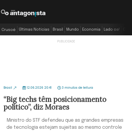
Últimas Notícias
Brasil
Mundo
Economia
Lado oa!
Colu
Crusoé
Brasil
12.06.2026 20:41
3 minutos de leitura
“Big techs têm posicionamento
político”, diz Moraes
Ministro do STF defendeu que as grandes empresas
de tecnologia estejam sujeitas ao mesmo controle