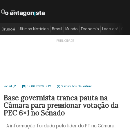
Últimas Notícias
Brasil
Mundo
Economia
Lado oa!
Colu
Crusoé
Brasil
09.06.2026 19:12
2 minutos de leitura
Base governista tranca pauta na
Câmara para pressionar votação da
PEC 6×1 no Senado
A informação foi dada pelo líder do PT na Câmara,