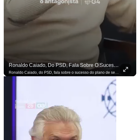
Ronaldo Caiado, Do PSD, Fala Sobre O Sucesso Do Plano De Segurança Pública
Ronaldo Caiado, do PSD, fala sobre o sucesso do plano de segurança pública como governador de Goiás, sendo um incentivo aos empreendedores locais. Se você busca informação com credibilidade, inscreva-se agora e ative o