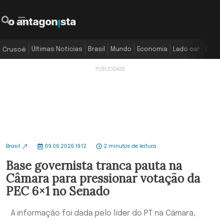
Últimas Notícias
Brasil
Mundo
Economia
Lado oa!
Colu
Crusoé
Brasil
09.06.2026 19:12
2 minutos de leitura
Base governista tranca pauta na
Câmara para pressionar votação da
PEC 6×1 no Senado
A informação foi dada pelo líder do PT na Câmara,